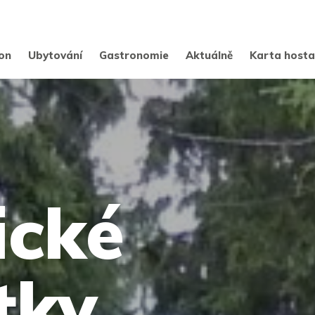
on
Ubytování
Gastronomie
Aktuálně
Karta host
ické
tky