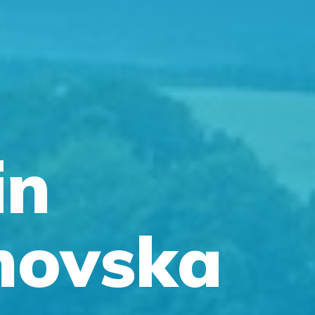
in
movska