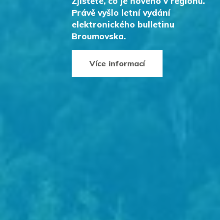
Zjistěte, co je nového v regionu.
Právě vyšlo letní vydání
elektronického bulletinu
Broumovska.
Více informací