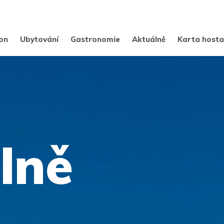
on
Ubytování
Gastronomie
Aktuálně
Karta host
lně