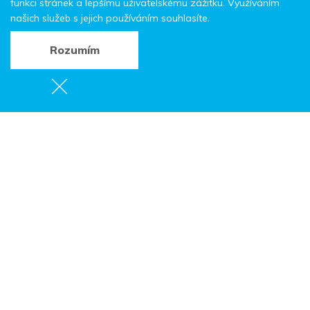
funkci stránek a lepšímu uživatelskému zážitku. Využíváním
našich služeb s jejich používáním souhlasíte.
Rozumím
71. Hasičský ples
550 01 Křinice
Začátek:
25. 1. 2025, 20:00
Web:
www.krinice.cz/
Vstupné: 150 Kč
Sdružení dobrovolných hasičů Křinice zve srdečně na
tradiční Hasičský ples
.