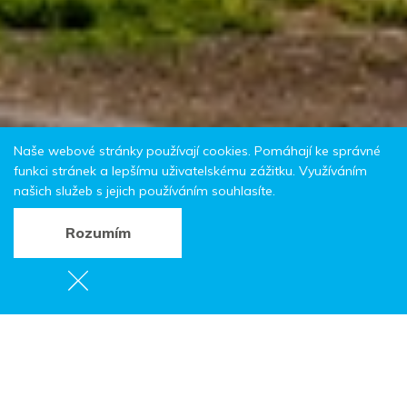
Naše webové stránky používají cookies. Pomáhají ke správné
funkci stránek a lepšímu uživatelskému zážitku. Využíváním
našich služeb s jejich používáním souhlasíte.
Rozumím
549 64 Bezděkov nad Metují
Web:
www.broumovfarnost.cz