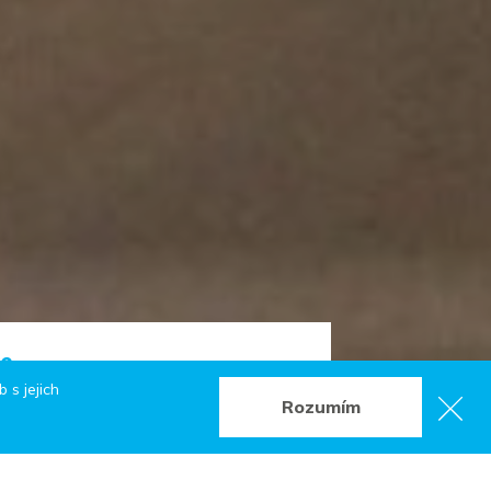
ce
 s jejich
Rozumím
 422
Web:
www.obec-hyncice.cz