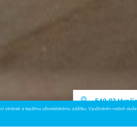
549 83 Hynči
i stránek a lepšímu uživatelskému zážitku. Využíváním našich služeb
Tel.:
+420 491 582
E-mail: