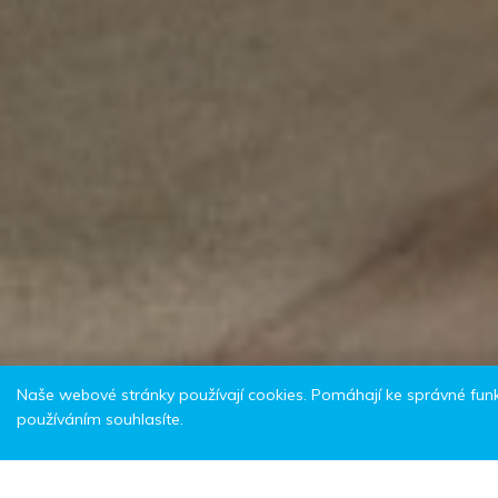
Naše webové stránky používají cookies. Pomáhají ke správné funkc
Hlavní strana
O regionu
Obce a města
Hynčice
používáním souhlasíte.
Hynčice