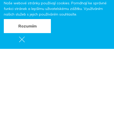
Naše webové stránky používají cookies. Pomáhají ke správné
funkci stránek a lepšímu uživatelskému zážitku. Využíváním
našich služeb s jejich používáním souhlasíte.
Rozumím
Varhaní léto na
Broumovsku
Broumov
Místo:
Kostel sv. Petra a Pavla
Začátek:
9. 7. 2026, 19:00
Web:
www.varhannileto.cz