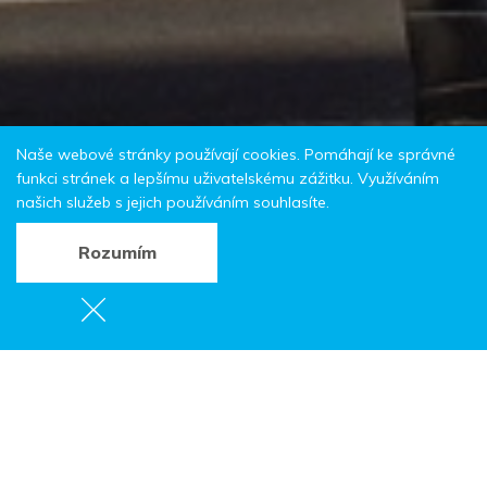
Naše webové stránky používají cookies. Pomáhají ke správné
funkci stránek a lepšímu uživatelskému zážitku. Využíváním
našich služeb s jejich používáním souhlasíte.
Rozumím
Letní kino: Někdo to
rád v Plzni
Police nad Metují