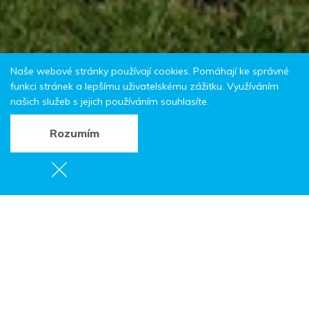
Naše webové stránky používají cookies. Pomáhají ke správné
funkci stránek a lepšímu uživatelskému zážitku. Využíváním
našich služeb s jejich používáním souhlasíte.
Rozumím
Česko-polská
přátelská cyklojízda
Broumov