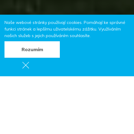
Naše webové stránky používají cookies. Pomáhají ke správné
funkci stránek a lepšímu uživatelskému zážitku. Využíváním
našich služeb s jejich používáním souhlasíte.
Rozumím
Penzion Pod
Křížovým vrchem
DOPORUČUJEME
Zde získáte Kartu hosta
Dolní Adršpach 128,
549 57 Adršpach