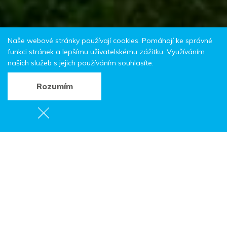
Naše webové stránky používají cookies. Pomáhají ke správné
funkci stránek a lepšímu uživatelskému zážitku. Využíváním
našich služeb s jejich používáním souhlasíte.
Rozumím
Apartmány Pěkov
Zde získáte Kartu hosta
Pěkov 74,
549 54 Police nad Metují
Tel.:
+420 723 561 657
E-mail:
s.klimesova@seznam.cz
Web:
www.e-chalupy.cz/ubytovani-apartmany-