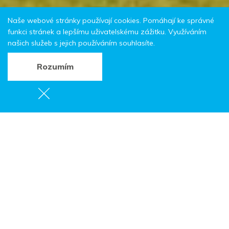
Naše webové stránky používají cookies. Pomáhají ke správné
funkci stránek a lepšímu uživatelskému zážitku. Využíváním
našich služeb s jejich používáním souhlasíte.
Rozumím
Apartmány Hájenka
Zde získáte Kartu hosta
Vápenka 19,
549 36 Stárkov
Rezervovat
Tel.:
+420 608 262 861
E-mail:
apartmanyhajenka@gmail.com