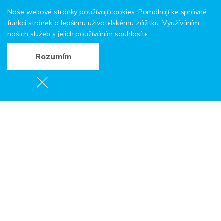
Naše webové stránky používají cookies. Pomáhají ke správné
funkci stránek a lepšímu uživatelskému zážitku. Využíváním
našich služeb s jejich používáním souhlasíte.
Rozumím
Sýr z Broumovska
Smetanova 358,,
55001 Broumov
E-mail:
info@braunauer.cz
Web:
www.shop.braunauer.cz
Výrobce:
Sýrárna Broumov
Obec:
Broumov
Představujeme vám produkty
Sýrárny