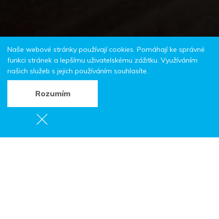
Naše webové stránky používají cookies. Pomáhají ke správné
funkci stránek a lepšímu uživatelskému zážitku. Využíváním
našich služeb s jejich používáním souhlasíte.
Rozumím
Muzeum Merkur
Tyršova 341,
549 54 Police nad Metují
Tel.:
+420 491 541 262
E-mail:
museum@merkurtoys.cz
Provozuje:
Muzeum stavebnice Merkur
Obec:
Police nad Metují