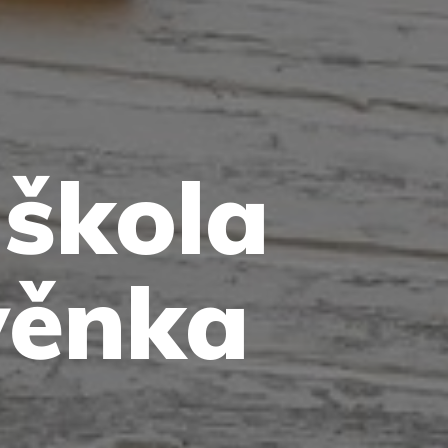
 škola
věnka