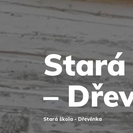
Stará
– Dře
Stará škola - Dřevěnka