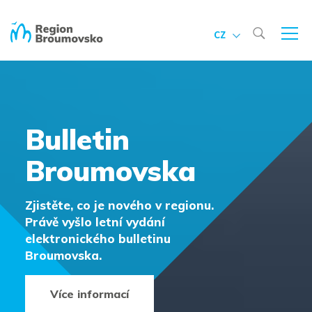
CZ
Bulletin
Broumovska
Zjistěte, co je nového v regionu.
Právě vyšlo letní vydání
elektronického bulletinu
Broumovska.
Více informací