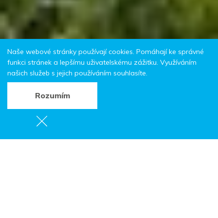
Naše webové stránky používají cookies. Pomáhají ke správné
funkci stránek a lepšímu uživatelskému zážitku. Využíváním
našich služeb s jejich používáním souhlasíte.
Rozumím
Projekt je spolufinancován Evropskou unií.
Broumovsko a Valbřišsko – smysluplné stezky, reg.
číslo projektu: CZ.11.02.01/00/23_004/0000093