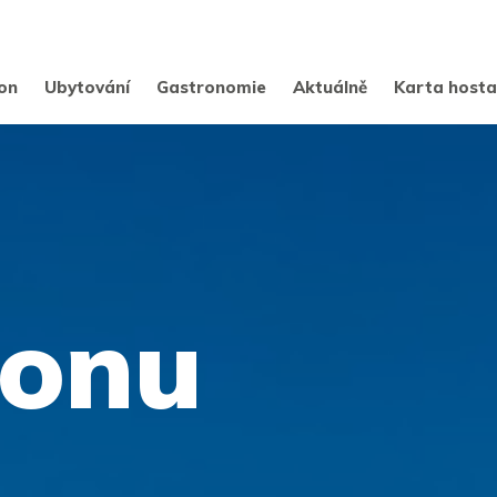
on
Ubytování
Gastronomie
Aktuálně
Karta host
ionu